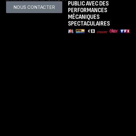
PUBLIC AVEC DES
NOUS CONTACTER
PERFORMANCES
MÉCANIQUES
SPECTACULAIRES
LE SPECTACLE
Présentation
Dates et Villes
Tarifs
LA FAMILLE
Présentation
Nous contacter
Blog
AUTRES
Espace Presse
Espace Groupes
Espace Premium