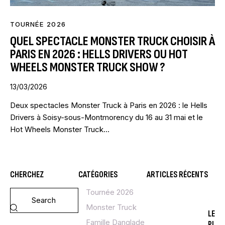
TOURNÉE 2026
QUEL SPECTACLE MONSTER TRUCK CHOISIR À
PARIS EN 2026 : HELLS DRIVERS OU HOT
WHEELS MONSTER TRUCK SHOW ?
13/03/2026
Deux spectacles Monster Truck à Paris en 2026 : le Hells
Drivers à Soisy-sous-Montmorency du 16 au 31 mai et le
Hot Wheels Monster Truck…
CHERCHEZ
CATÉGORIES
ARTICLES RÉCENTS
Tournée 2026
LE
SPE
Monster Truck
LE
Famille Danglade
PI