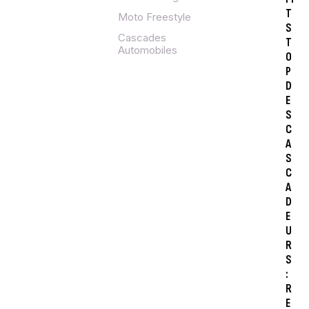
T
Moto Freestyle
S
Cascades
T
Automobiles
O
P
D
E
S
C
A
S
C
A
D
E
U
R
S
:
R
E