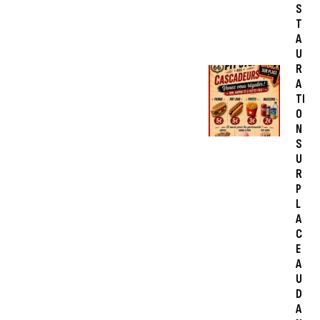
S
T
A
U
R
A
TI
O
N
S
U
R
P
L
A
C
E
A
U
D
A