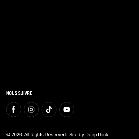
LE SPECTACLE
Présentation
Dates et Villes
Tarifs
LA FAMILLE
Présentation
Nous contacter
Blog
AUTRES
Espace Presse
Espace Groupes
Espace Premium
NOUS SUIVRE
© 2026. All Rights Reserved.
Site by
DeepThink