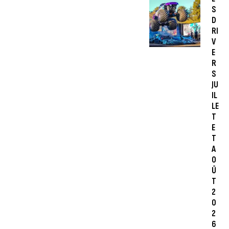
S
D
RI
V
E
R
S
JU
IL
LE
T
E
T
A
O
Û
T
2
0
2
6