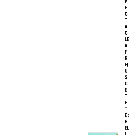
P
E
C
T
A
C
LE
À
F
R
ÉJ
U
S
C
E
T
É
T
É :
H
EL
L