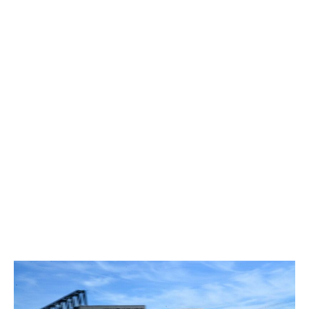
mêmes leurs machines, ce lien direct entre le pilote et son
engin étant l’une des caractéristiques qui distinguent ce
spectacle des productions standardisées.
Ce qui rend le show de cascades automobiles Hells Drivers
unique en Europe, c’est également l’interaction avec le public.
Des spectateurs sont invités à monter à bord des véhicules et
à vivre les figures depuis l’intérieur, en temps réel. Une
expérience encadrée avec une rigueur absolue, mais dont
l’intensité est totalement authentique.
Dans cette catégorie, retrouvez les articles consacrés aux
figures automobiles du spectacle, aux techniques utilisées par
les cascadeurs professionnels de la famille Danglade, et aux
coulisses d’un show mécanique qui tourne en Europe depuis
plusieurs décennies.