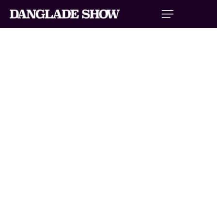
CASCADES AUTOMOBILES
Les cascades automobiles constituent le socle historique et
artistique du spectacle Hells Drivers, produit par la famille
Danglade. Bien avant les Monster Trucks et les acrobaties
moto freestyle, c’est la maîtrise de la voiture en conditions
extrêmes qui a forgé la réputation de cette famille de
cascadeurs professionnels originaire d’Avignon.
Une cascade automobile n’est jamais le fruit du hasard.
Chaque figure — dérapage contrôlé, conduite sur deux roues,
traversée d’un mur de feu, saut à grande vitesse — est le
résultat d’une préparation technique minutieuse, de répétitions
intensives et d’une connaissance intime du véhicule. Les
cascadeurs du Danglade Show préparent et règlent eux-