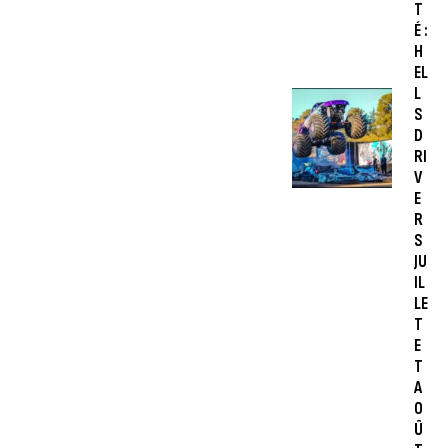
T
É :
H
EL
L
S
D
RI
V
E
R
S
JU
IL
LE
T
E
T
A
O
Û