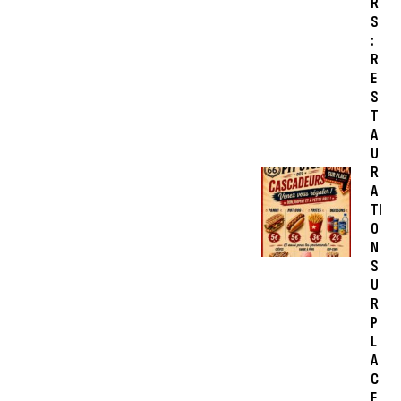
R
S
:
R
E
S
T
A
U
R
A
TI
O
N
S
U
R
P
L
A
C
E