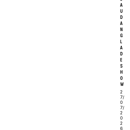
A
U
D
A
N
G
L
A
D
E
S
H
O
W
2
7/
0
7/
2
0
2
6