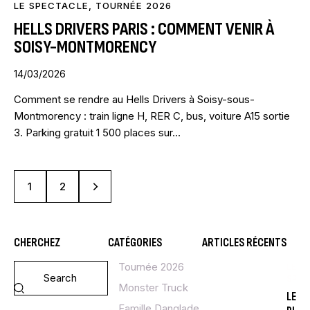
LE SPECTACLE
,
TOURNÉE 2026
HELLS DRIVERS PARIS : COMMENT VENIR À
SOISY-MONTMORENCY
14/03/2026
Comment se rendre au Hells Drivers à Soisy-sous-
Montmorency : train ligne H, RER C, bus, voiture A15 sortie
3. Parking gratuit 1 500 places sur…
>
1
2
CHERCHEZ
CATÉGORIES
ARTICLES RÉCENTS
Tournée 2026
LE
SPE
Monster Truck
LE
Famille Danglade