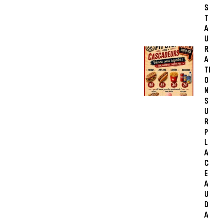
S
T
A
U
R
A
TI
O
N
S
U
R
P
L
A
C
E
A
U
D
A