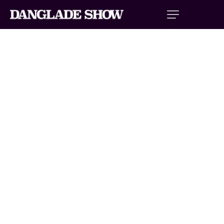
LE SPECTACLE
La catégorie « Le Spectacle » regroupe tous les articles
consacrés au Danglade Show et à l’univers spectaculaire des
cascades automobiles. Vous y découvrirez les coulisses du
spectacle, les différentes performances présentées lors du
show ainsi que les véhicules impressionnants utilisés pendant
les représentations.
Le Danglade Show est un spectacle unique mêlant cascades
automobiles, Monster Trucks, figures spectaculaires et
performances mécaniques. Créé par la famille Danglade, ce
show itinérant parcourt de nombreuses villes pour offrir au
public une expérience riche en adrénaline et en