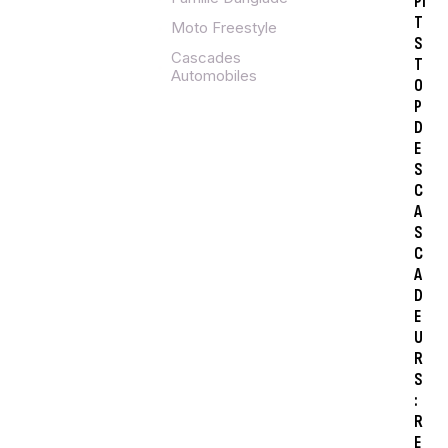
PI
T
Moto Freestyle
S
Cascades
T
Automobiles
O
P
D
E
S
C
A
S
C
A
D
E
U
R
S
:
R
E