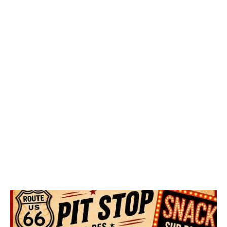
divertissement.
Dans cette catégorie, vous pourrez en apprendre davantage
sur les différentes scènes du spectacle, les préparations des
cascades, les moments forts du show et les nouveautés
proposées chaque saison. Les articles permettent également
de découvrir les attractions proposées avant le spectacle,
comme la Fun Zone, les animations familiales ou encore les
baptêmes en Monster Truck.
Si vous souhaitez comprendre comment se déroule un
spectacle du Danglade Show, découvrir les véhicules utilisés
ou suivre l’actualité du show, cette catégorie rassemble
toutes les informations essentielles autour de cet événement
spectaculaire.