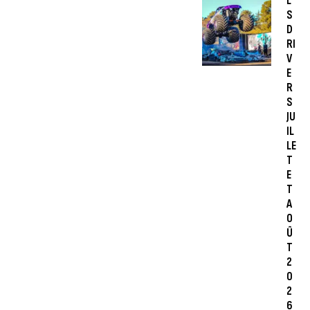
L
S
D
RI
V
E
R
S
JU
IL
LE
T
E
T
A
O
Û
T
2
0
2
6