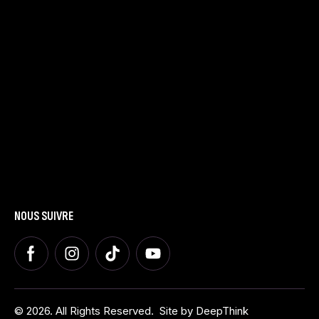
LE SPECTACLE
Présentation
Dates et Villes
Tarifs
LA FAMILLE
Présentation
Nous contacter
Blog
AUTRES
Espace Presse
Espace Groupes
Espace Premium
NOUS SUIVRE
© 2026. All Rights Reserved.
Site by
DeepThink