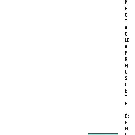
P
E
C
T
A
C
LE
À
F
R
ÉJ
U
S
C
E
T
É
T
É :
H
EL