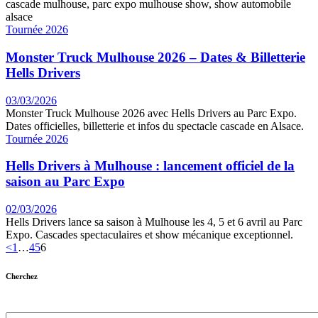
Tournée 2026
Monster Truck Mulhouse 2026 – Dates & Billetterie
Hells Drivers
03/03/2026
Monster Truck Mulhouse 2026 avec Hells Drivers au Parc Expo.
Dates officielles, billetterie et infos du spectacle cascade en Alsace.
Tournée 2026
Hells Drivers à Mulhouse : lancement officiel de la
saison au Parc Expo
02/03/2026
Hells Drivers lance sa saison à Mulhouse les 4, 5 et 6 avril au Parc
Expo. Cascades spectaculaires et show mécanique exceptionnel.
Pagination
Page
Page
Page
Page
<
1
…
4
5
6
des
Cherchez
publications
Search