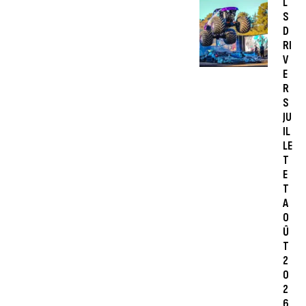
L
S
D
RI
V
E
R
S
JU
IL
LE
T
E
T
A
O
Û
T
2
0
2
6