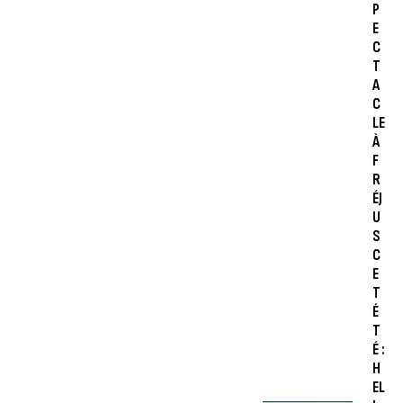
P
E
C
T
A
C
LE
À
F
R
ÉJ
U
S
C
E
T
É
T
É :
H
EL