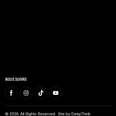
LE SPECTACLE
Présentation
Dates et Villes
Tarifs
LA FAMILLE
Présentation
Nous contacter
Blog
AUTRES
Espace Presse
Espace Groupes
Espace Premium
NOUS SUIVRE
© 2026. All Rights Reserved.
Site by
DeepThink