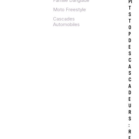
Famille Danglade
PI
T
Moto Freestyle
S
Cascades
T
Automobiles
O
P
D
E
S
C
A
S
C
A
D
E
U
R
S
:
R
E