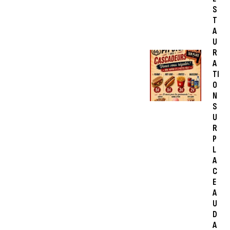
S
T
A
U
R
A
TI
O
N
S
U
R
P
L
A
C
E
A
U
D
A