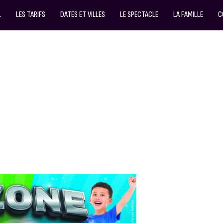
L
LES TARIFS
DATES ET VILLES
LE SPECTACLE
LA FAMILLE
C
NT SPECTACLE
K