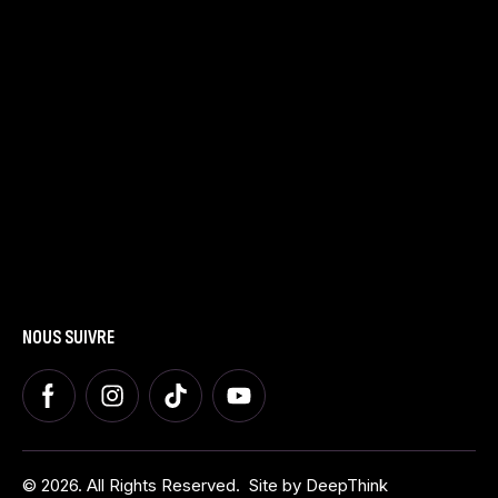
LE SPECTACLE
Présentation
Dates et Villes
Tarifs
LA FAMILLE
Présentation
Nous contacter
Blog
AUTRES
Espace Presse
Espace Groupes
Espace Premium
NOUS SUIVRE
© 2026. All Rights Reserved.
Site by
DeepThink