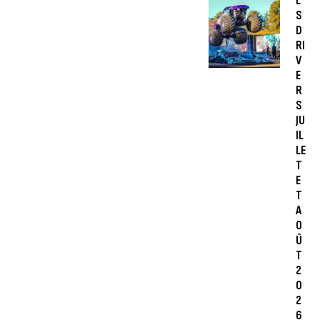
L
S
D
RI
V
E
R
S
JU
IL
LE
T
E
T
A
O
Û
T
2
0
2
6