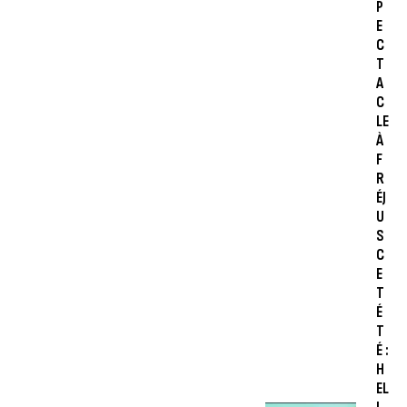
P
E
C
T
A
C
LE
À
F
R
ÉJ
U
S
C
E
T
É
T
É :
H
EL