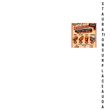
S
T
A
U
R
A
TI
O
N
S
U
R
P
L
A
C
E
A
U
D
A