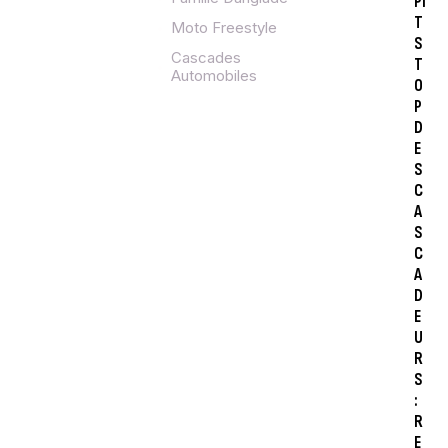
PI
T
Moto Freestyle
S
Cascades
T
Automobiles
O
P
D
E
S
C
A
S
C
A
D
E
U
R
S
:
R
E