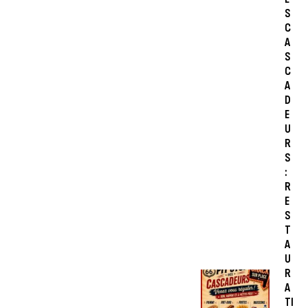
S
C
A
S
C
A
D
E
U
R
S
:
R
E
S
T
A
U
R
A
TI