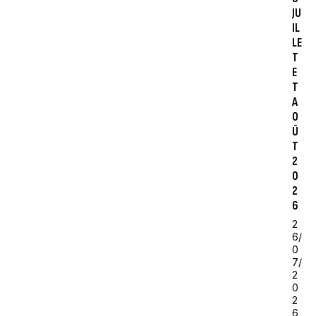
JU
IL
LE
T
E
T
A
O
Û
T
2
0
2
6
2
6/
0
7/
2
0
2
6