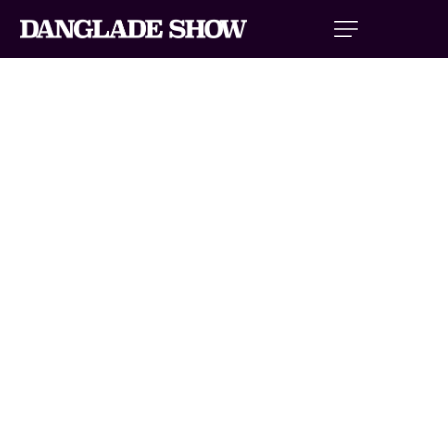
HELLS DRIVERS MULHOUSE
Qui sont les Hells Drivers à Mulhouse ? Les Hells Drivers
sont une troupe de cascadeurs automobiles professionnels
qui parcourent la France avec un spectacle de haute
intensité. À Mulhouse, ils présentent un show unique
mêlant Monster Trucks, cascades spectaculaires et
démonstrations techniques impressionnantes. Le spectacle
met en scène des véhicules modifiés capables d’écraser
des voitures et de réaliser des figures extrêmes. Les Hells
Drivers Mulhouse offrent une expérience immersive,
dynamique et adaptée aux familles. Les représentations
ont lieu au Parc Expo, un lieu parfaitement adapté aux
grandes performances motorisées. Pour assister au show,