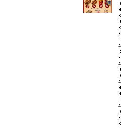
O
N
S
U
R
P
L
A
C
E
A
U
D
A
N
G
L
A
D
E
S