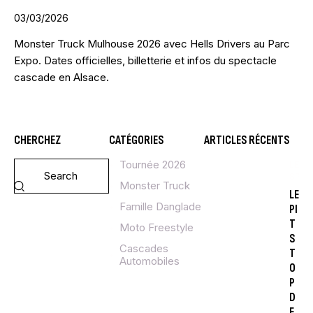
03/03/2026
Monster Truck Mulhouse 2026 avec Hells Drivers au Parc
Expo. Dates officielles, billetterie et infos du spectacle
cascade en Alsace.
CHERCHEZ
CATÉGORIES
ARTICLES RÉCENTS
Tournée 2026
LE
SPE
Monster Truck
LE
Famille Danglade
PI
T
Moto Freestyle
S
Cascades
T
Automobiles
O
P
D
E