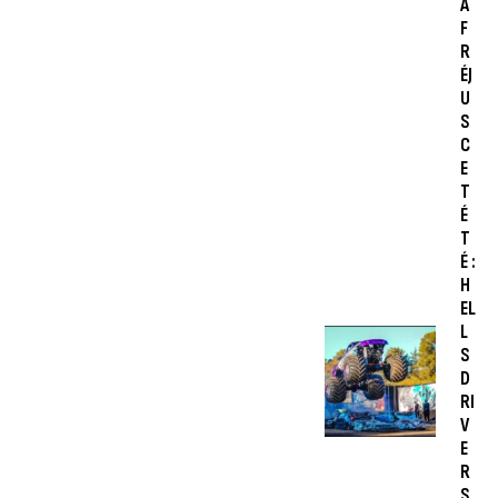
À
F
R
ÉJ
U
S
C
E
T
É
T
É :
H
EL
L
S
D
RI
V
E
R
S