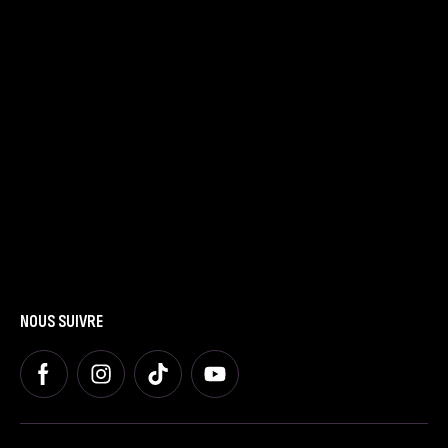
LE SPECTACLE
Présentation
Dates et Villes
Tarifs
LA FAMILLE
Présentation
Nous contacter
Blog
AUTRES
Espace Presse
Espace Groupes
Espace Premium
NOUS SUIVRE