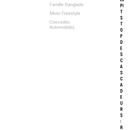
Famille Danglade
PI
T
Moto Freestyle
S
Cascades
T
Automobiles
O
P
D
E
S
C
A
S
C
A
D
E
U
R
S
:
R