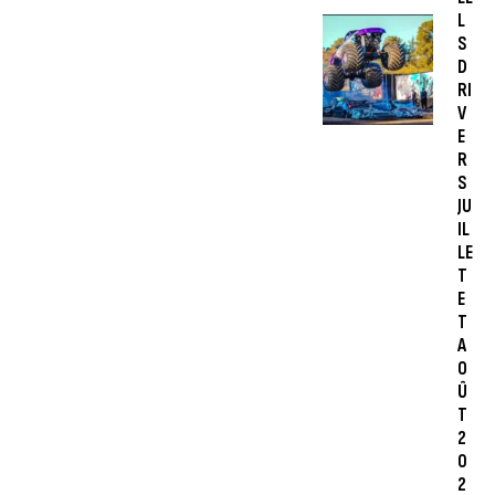
L
S
D
RI
V
E
R
S
JU
IL
LE
T
E
T
A
O
Û
T
2
0
2