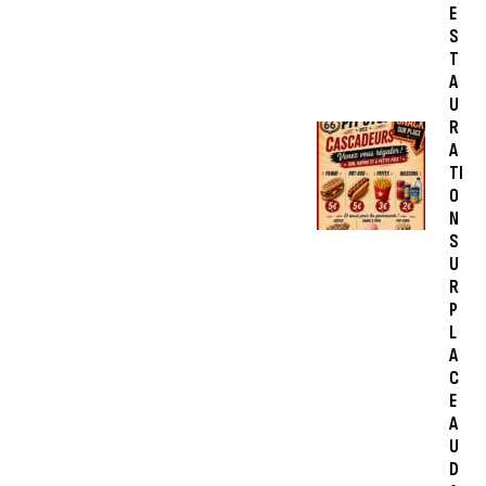
E
S
T
A
U
R
A
TI
O
N
S
U
R
P
L
A
C
E
A
U
D