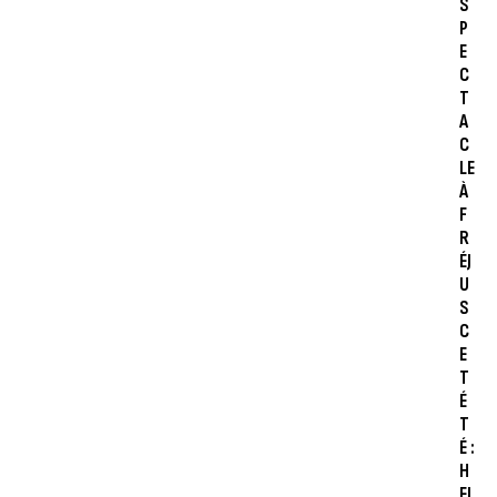
S
P
E
C
T
A
C
LE
À
F
R
ÉJ
U
S
C
E
T
É
T
É :
H
EL