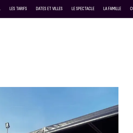
L
LES TARIFS
DATES ET VILLES
LE SPECTACLE
LA FAMILLE
C
TE ENFANT