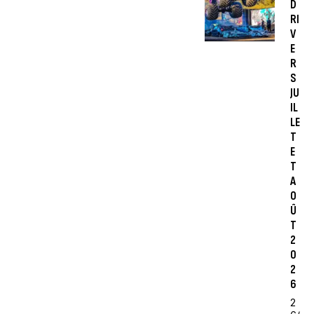
D
RI
V
E
R
S
JU
IL
LE
T
E
T
A
O
Û
T
2
0
2
6
2