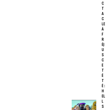
C
T
A
C
LE
À
F
R
ÉJ
U
S
C
E
T
É
T
É :
H
EL
L
S