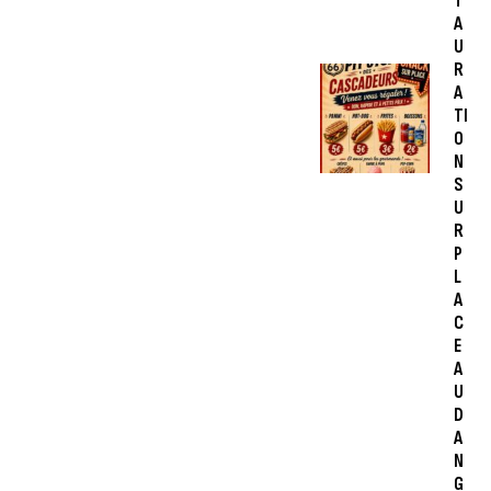
T
A
U
R
A
TI
O
N
S
U
R
P
L
A
C
E
A
U
D
A
N
G