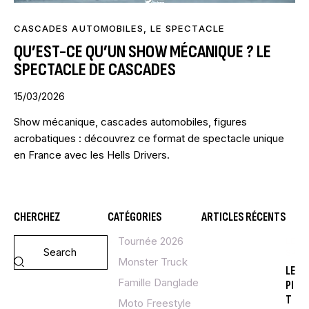
CASCADES AUTOMOBILES
,
LE SPECTACLE
QU’EST-CE QU’UN SHOW MÉCANIQUE ? LE
SPECTACLE DE CASCADES
15/03/2026
Show mécanique, cascades automobiles, figures
acrobatiques : découvrez ce format de spectacle unique
en France avec les Hells Drivers.
CHERCHEZ
CATÉGORIES
ARTICLES RÉCENTS
Tournée 2026
LE
SPE
Monster Truck
LE
Famille Danglade
PI
T
Moto Freestyle