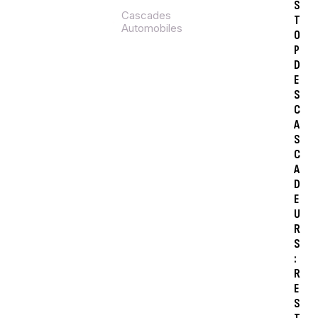
S
Cascades
T
Automobiles
O
P
D
E
S
C
A
S
C
A
D
E
U
R
S
:
R
E
S