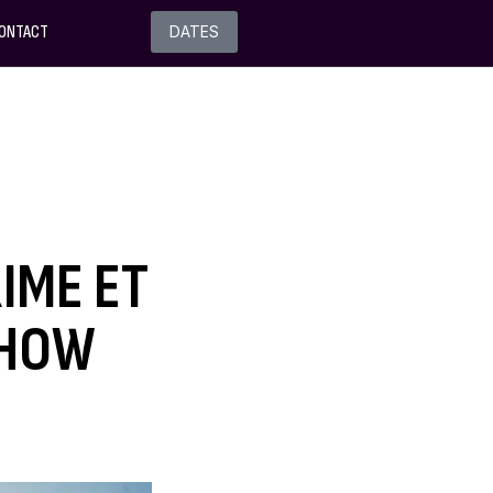
ONTACT
DATES
IME ET
SHOW