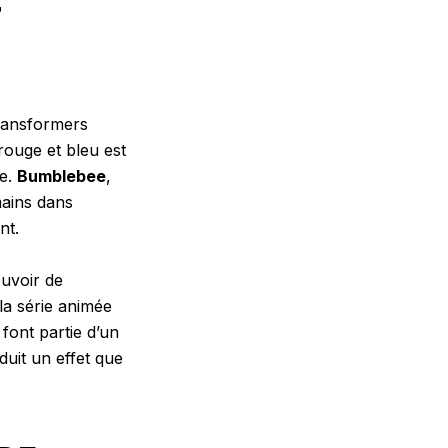
T
Transformers
ouge et bleu est
le.
Bumblebee
,
mains dans
nt.
uvoir de
 la série animée
font partie d’un
oduit un effet que