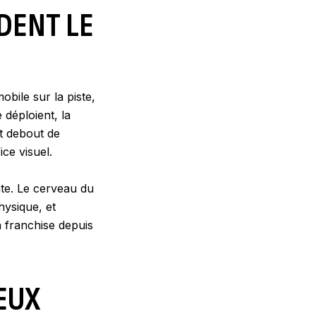
DENT LE
obile sur la piste,
déploient, la
t debout de
ce visuel.
nte. Le cerveau du
hysique, et
a franchise depuis
EUX