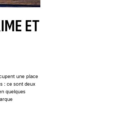
IME ET
U
upent une place
s : ce sont deux
en quelques
marque