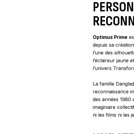
PERSON
RECON
Optimus Prime
es
depuis sa créatio
l’une des silhouet
l’éclaireur jaune 
l’univers Transform
La famille Dangla
reconnaissance imm
des années 1980 o
imaginaire collecti
ni les films ni les