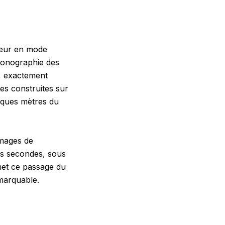
teur en mode
iconographie des
e, exactement
es construites sur
lques mètres du
 images de
es secondes, sous
met ce passage du
marquable.