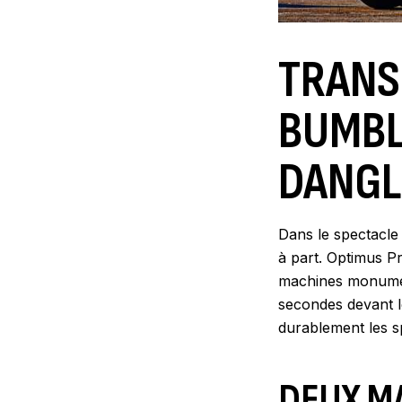
TRANS
BUMBL
DANGL
Dans le spectacl
à part. Optimus P
machines monumen
secondes devant l
durablement les s
DEUX M